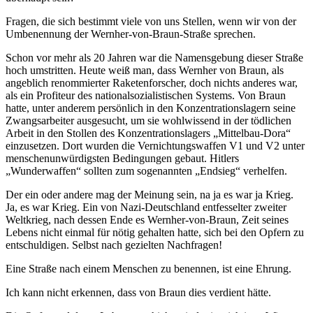
Fragen, die sich bestimmt viele von uns Stellen, wenn wir von der
Umbenennung der Wernher-von-Braun-Straße sprechen.
Schon vor mehr als 20 Jahren war die Namensgebung dieser Straße
hoch umstritten. Heute weiß man, dass Wernher von Braun, als
angeblich renommierter Raketenforscher, doch nichts anderes war,
als ein Profiteur des nationalsozialistischen Systems. Von Braun
hatte, unter anderem persönlich in den Konzentrationslagern seine
Zwangsarbeiter ausgesucht, um sie wohlwissend in der tödlichen
Arbeit in den Stollen des Konzentrationslagers „Mittelbau-Dora“
einzusetzen. Dort wurden die Vernichtungswaffen V1 und V2 unter
menschenunwürdigsten Bedingungen gebaut. Hitlers
„Wunderwaffen“ sollten zum sogenannten „Endsieg“ verhelfen.
Der ein oder andere mag der Meinung sein, na ja es war ja Krieg.
Ja, es war Krieg. Ein von Nazi-Deutschland entfesselter zweiter
Weltkrieg, nach dessen Ende es Wernher-von-Braun, Zeit seines
Lebens nicht einmal für nötig gehalten hatte, sich bei den Opfern zu
entschuldigen. Selbst nach gezielten Nachfragen!
Eine Straße nach einem Menschen zu benennen, ist eine Ehrung.
Ich kann nicht erkennen, dass von Braun dies verdient hätte.